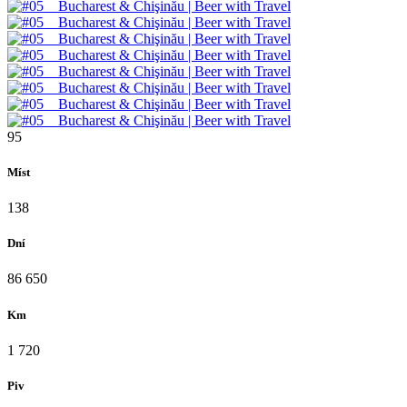
95
Míst
138
Dní
86 650
Km
1 720
Piv