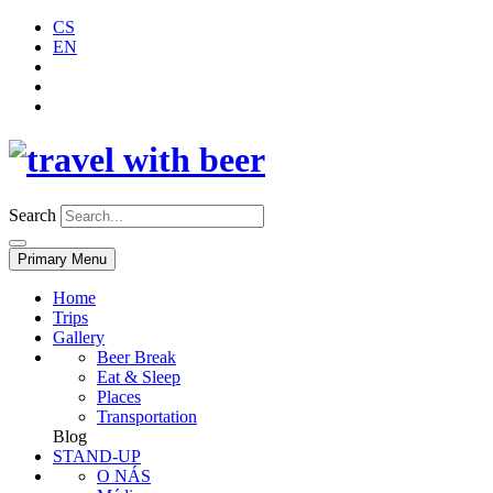
CS
EN
Search
Primary Menu
Home
Trips
Gallery
Beer Break
Eat & Sleep
Places
Transportation
Blog
STAND-UP
O NÁS