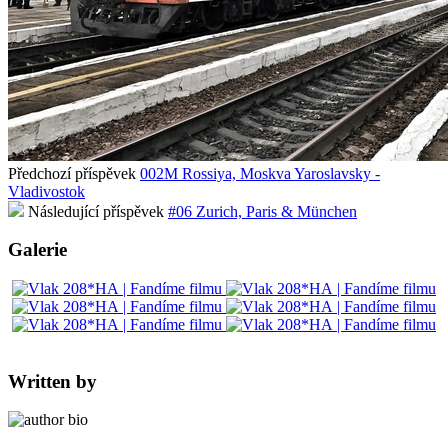
Předchozí příspěvek
002M Rossiya, Moskva Yaroslavsky -
Vladivostok
Následující příspěvek
#06 Zurich, Paris & München
Galerie
Written by