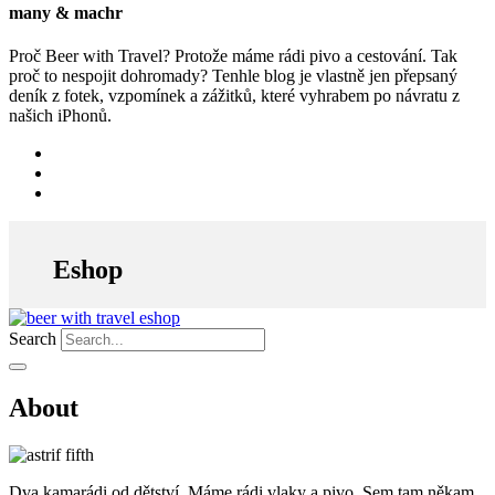
many & machr
Proč Beer with Travel? Protože máme rádi pivo a cestování. Tak
proč to nespojit dohromady? Tenhle blog je vlastně jen přepsaný
deník z fotek, vzpomínek a zážitků, které vyhrabem po návratu z
našich iPhonů.
Eshop
Search
About
Dva kamarádi od dětství. Máme rádi vlaky a pivo. Sem tam někam