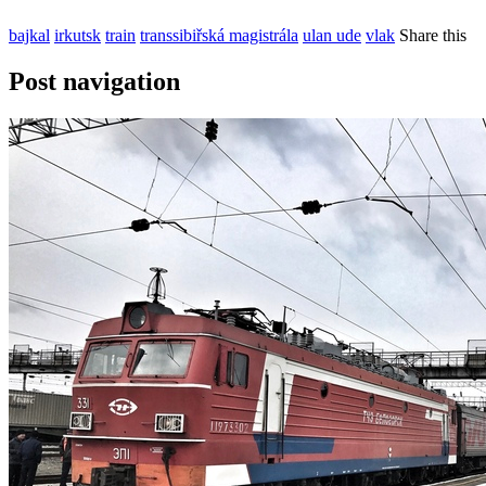
bajkal
irkutsk
train
transsibiřská magistrála
ulan ude
vlak
Share this
Post navigation