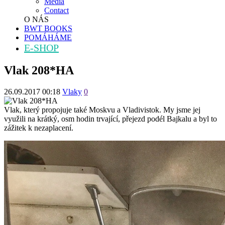
Média
Contact
O NÁS
BWT BOOKS
POMÁHÁME
E-SHOP
Vlak 208*НА
26.09.2017 00:18
Vlaky
0
Vlak, který propojuje také Moskvu a Vladivistok. My jsme jej
využili na krátký, osm hodin trvající, přejezd podél Bajkalu a byl to
zážitek k nezaplacení.